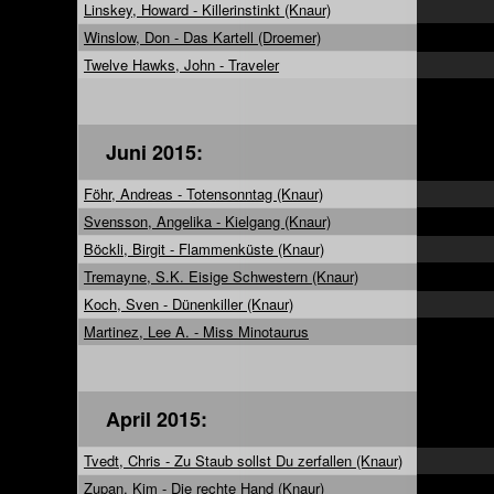
Linskey, Howard - Killerinstinkt (Knaur)
Winslow, Don - Das Kartell (Droemer)
Twelve Hawks, John - Traveler
Juni 2015:
Föhr, Andreas - Totensonntag (Knaur)
Svensson, Angelika - Kielgang (Knaur)
Böckli, Birgit - Flammenküste (Knaur)
Tremayne, S.K. Eisige Schwestern (Knaur)
Koch, Sven - Dünenkiller (Knaur)
Martinez, Lee A. - Miss Minotaurus
April 2015:
Tvedt, Chris - Zu Staub sollst Du zerfallen (Knaur)
Zupan, Kim - Die rechte Hand (Knaur)