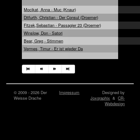
Mocikat, Anna - Muc (Knaur)
Ditfurth, Christian - Der Consul (Droemer)
Fitzek,Sebastian - Passagier 23 (Droemer)
Winslow, Don - Satori
Bear, Greg - Stimmen
Vermes, Timur - Er ist wieder Da
© 2009 - 2026 Der
Impressum
Designed by
Weisse Drache
Joxgraphix
&
CR-
Webdesign